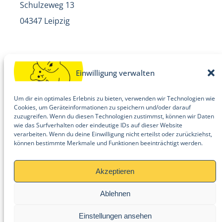
Schulzeweg 13
04347 Leipzig
Ansprechpartner:
Einwilligung verwalten
Jörg Engler, Leiter
Um dir ein optimales Erlebnis zu bieten, verwenden wir Technologien wie
Cookies, um Geräteinformationen zu speichern und/oder darauf
Telefon: 0341 4211740
zuzugreifen. Wenn du diesen Technologien zustimmst, können wir Daten
kontakt@kinderhilfe-leipzig.de
wie das Surfverhalten oder eindeutige IDs auf dieser Website
verarbeiten. Wenn du deine Einwilligung nicht erteilst oder zurückziehst,
können bestimmte Merkmale und Funktionen beeinträchtigt werden.
Akzeptieren
Ablehnen
© Kinderhilfe Leipzig e. V. 2026
Einstellungen ansehen