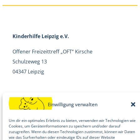
Kinderhilfe Leipzig e.V.
Offener Freizeittreff „OFT“ Kirsche
Schulzeweg 13
04347 Leipzig
Ansprechpartner:
Einwilligung verwalten
Jörg Engler, Leiter
Um dir ein optimales Erlebnis zu bieten, verwenden wir Technologien wie
Cookies, um Geräteinformationen zu speichern und/oder darauf
Telefon: 0341 4211740
zuzugreifen. Wenn du diesen Technologien zustimmst, können wir Daten
kontakt@kinderhilfe-leipzig.de
wie das Surfverhalten oder eindeutige IDs auf dieser Website