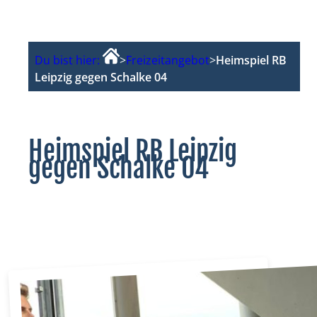
Du bist hier:
>
Freizeitangebot
>
Heimspiel RB
Leipzig gegen Schalke 04
Heimspiel RB Leipzig
gegen Schalke 04